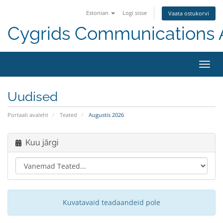
Estonian
Logi sisse
Vaata ostukorvi
Cygrids Communications
Lülit
navig
Uudised
Portaali avaleht
Teated
Augustis 2026
Kuu järgi
Kuvatavaid teadaandeid pole