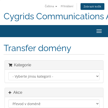
Čeština
Přihlášení
Zobrazit košík
Cygrids Communications
Přep
navig
Transfer domény
Kategorie
Akce