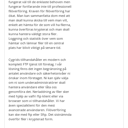
fungerat väl till de enklaste behoven men
fungerar fortfarande inte till professionell
filöverföring. Kraven för filöverföring har
ökat. Man kan sammanfatta dom med att
man skall kunna skicka till vem man vill,
enkelt att hämta för de som vill ha filerna,
kunna överföras krypterat och man skall
kunna hantera väldigt stora filer.
Loggning och statistik över vem som
hämtar och lämnar filer till en central
plats har blivit viktigt på senare tid.
Cygrids tillhandahåller en modern och
komplett FTP tjänst till företag. I vår
lösning finns det ingen begränsning på
antalet användare och säkerhetsnivåer ni
önskar inom företaget. Ni kan själv välja
om ni som underadministratörer skall
hantera användare eller låta oss
genomföra det. Nerladdning av filer sker
med hjälp av valfri ftp klient eller via
browser som vi tillhandahåller. Vi har
även specialklient för den mest
avancerade användaren. Filöverföring
kan ske med ftp eller Sftp. Det sistnämnda
överför filer i krypterad form.