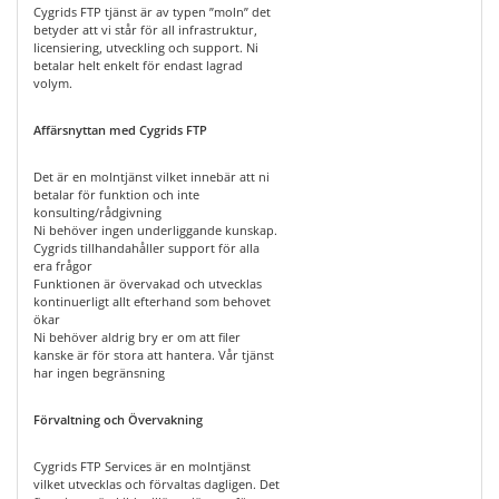
Cygrids FTP tjänst är av typen ”moln” det
betyder att vi står för all infrastruktur,
licensiering, utveckling och support. Ni
betalar helt enkelt för endast lagrad
volym.
Affärsnyttan med Cygrids FTP
Det är en molntjänst vilket innebär att ni
betalar för funktion och inte
konsulting/rådgivning
Ni behöver ingen underliggande kunskap.
Cygrids tillhandahåller support för alla
era frågor
Funktionen är övervakad och utvecklas
kontinuerligt allt efterhand som behovet
ökar
Ni behöver aldrig bry er om att filer
kanske är för stora att hantera. Vår tjänst
har ingen begränsning
Förvaltning och Övervakning
Cygrids FTP Services är en molntjänst
vilket utvecklas och förvaltas dagligen. Det