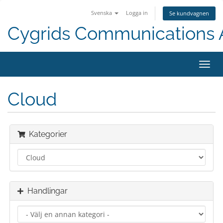
Svenska
Logga in
Se kundvagnen
Cygrids Communications
Växla
navig
Cloud
Kategorier
Handlingar