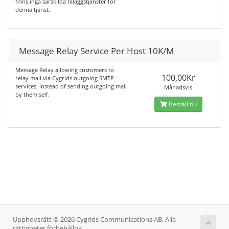
finns inga särskilda tilläggstjänster för
denna tjänst.
Message Relay Service Per Host 10K/M
Message Relay allowing customers to
100,00Kr
relay mail via Cygrids outgoing SMTP
services, instead of sending outgoing mail
Månadsvis
by them self.
Beställ nu
Upphovsrätt © 2026 Cygrids Communications AB. Alla
rättigheter förbehållna.