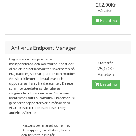
262,00Kr
Månadsvis
Beställ nu
Antivirus Endpoint Manager
Cygrids antivirustjänst är en
Start från
molnpaketerad och övervakad tjänst där
25,00Kr
vi tar ett helhetsansvar för säkerheten på
era, datorer, servrar, paddor och mobiler.
Månadsvis
Antivirusklienterna installeras och
uppdateras från vårt datacenter. Enheter
Beställ nu
som inte uppdateras identifieras
omgående och rapporteras. Virus som
identifieras sätts automatisk i karantän. Vi
genererar rapporter varje månad som
visar aktiviteter och händelser kring
antivirussäkerhet.
•Fastpris per månad och enhet
•All support, installation, licens
och förvaltning ingår