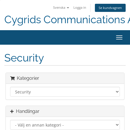
Svenska
Logga in
Se kundvagnen
Cygrids Communications
Växla
navig
Security
Kategorier
Handlingar