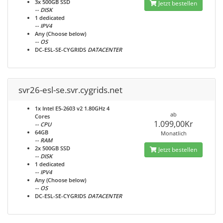
3x 500GB SSD
Jetzt bestellen
-- DISK
1 dedicated
-- IPV4
Any (Choose below)
-- OS
DC-ESL-SE-CYGRIDS
DATACENTER
svr26-esl-se.svr.cygrids.net
1x Intel E5-2603 v2 1.80GHz 4
ab
Cores
1.099,00Kr
-- CPU
64GB
Monatlich
-- RAM
2x 500GB SSD
Jetzt bestellen
-- DISK
1 dedicated
-- IPV4
Any (Choose below)
-- OS
DC-ESL-SE-CYGRIDS
DATACENTER