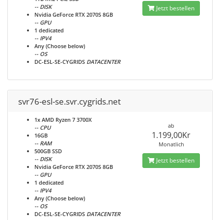
-- DISK
Jetzt bestellen
Nvidia GeForce RTX 2070S 8GB
-- GPU
1 dedicated
-- IPV4
Any (Choose below)
-- OS
DC-ESL-SE-CYGRIDS
DATACENTER
svr76-esl-se.svr.cygrids.net
1x AMD Ryzen 7 3700X
ab
-- CPU
1.199,00Kr
16GB
-- RAM
Monatlich
500GB SSD
-- DISK
Jetzt bestellen
Nvidia GeForce RTX 2070S 8GB
-- GPU
1 dedicated
-- IPV4
Any (Choose below)
-- OS
DC-ESL-SE-CYGRIDS
DATACENTER