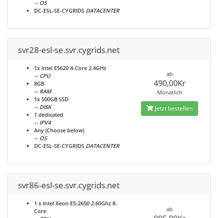
-- OS
DC-ESL-SE-CYGRIDS
DATACENTER
svr28-esl-se.svr.cygrids.net
1x Intel E5620 4-Core 2.4GHz
ab
-- CPU
490,00Kr
8GB
-- RAM
Monatlich
1x 500GB SSD
-- DISK
Jetzt bestellen
1 dedicated
-- IPV4
Any (Choose below)
-- OS
DC-ESL-SE-CYGRIDS
DATACENTER
svr86-esl-se.svr.cygrids.net
1 x Intel Xeon E5-2650 2.60Ghz 8-
ab
Core