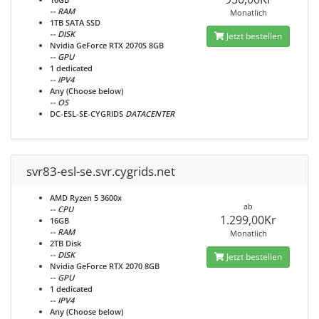
-- RAM
Monatlich
1TB SATA SSD
-- DISK
Jetzt bestellen
Nvidia GeForce RTX 2070S 8GB
-- GPU
1 dedicated
-- IPV4
Any (Choose below)
-- OS
DC-ESL-SE-CYGRIDS
DATACENTER
svr83-esl-se.svr.cygrids.net
AMD Ryzen 5 3600x
ab
-- CPU
1.299,00Kr
16GB
-- RAM
Monatlich
2TB Disk
-- DISK
Jetzt bestellen
Nvidia GeForce RTX 2070 8GB
-- GPU
1 dedicated
-- IPV4
Any (Choose below)