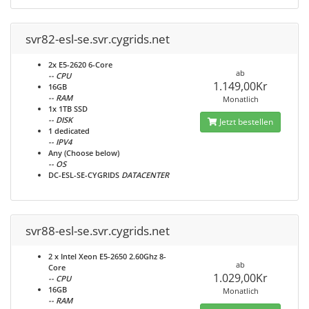
svr82-esl-se.svr.cygrids.net
2x E5-2620 6-Core
ab
-- CPU
1.149,00Kr
16GB
-- RAM
Monatlich
1x 1TB SSD
-- DISK
Jetzt bestellen
1 dedicated
-- IPV4
Any (Choose below)
-- OS
DC-ESL-SE-CYGRIDS
DATACENTER
svr88-esl-se.svr.cygrids.net
2 x Intel Xeon E5-2650 2.60Ghz 8-
ab
Core
1.029,00Kr
-- CPU
16GB
Monatlich
-- RAM