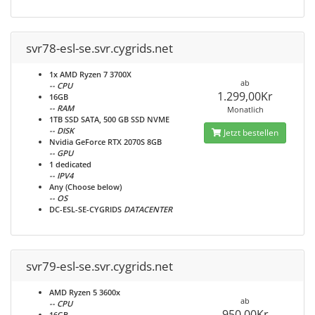
svr78-esl-se.svr.cygrids.net
1x AMD Ryzen 7 3700X
ab
-- CPU
1.299,00Kr
16GB
-- RAM
Monatlich
1TB SSD SATA, 500 GB SSD NVME
-- DISK
Jetzt bestellen
Nvidia GeForce RTX 2070S 8GB
-- GPU
1 dedicated
-- IPV4
Any (Choose below)
-- OS
DC-ESL-SE-CYGRIDS
DATACENTER
svr79-esl-se.svr.cygrids.net
AMD Ryzen 5 3600x
ab
-- CPU
950,00Kr
16GB