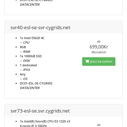
DATACENTER
svr40-esl-se-svr-cygrids.net
1x Intel E5620 4C
ab
-- CPU
699,00Kr
8GB
-- RAM
Monatlich
1x 1000GB SSD
-- DISK
Jetzt bestellen
1 dedicated
-- IPV4
Any
-- OS
DC01-ESL-SE-CYGRIDS
DATACENTER
svr73-esl-se.svr.cygrids.net
1x Intel(R) Xeon(R) CPU E3-1220 v3
ab
4 cores @ 3.10GHz