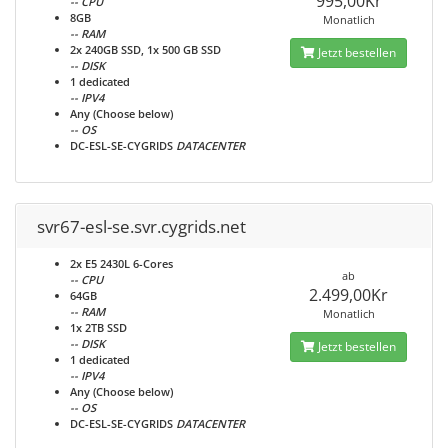
995,00Kr
-- CPU
8GB
Monatlich
-- RAM
2x 240GB SSD, 1x 500 GB SSD
Jetzt bestellen
-- DISK
1 dedicated
-- IPV4
Any (Choose below)
-- OS
DC-ESL-SE-CYGRIDS
DATACENTER
svr67-esl-se.svr.cygrids.net
2x E5 2430L 6-Cores
ab
-- CPU
2.499,00Kr
64GB
-- RAM
Monatlich
1x 2TB SSD
-- DISK
Jetzt bestellen
1 dedicated
-- IPV4
Any (Choose below)
-- OS
DC-ESL-SE-CYGRIDS
DATACENTER