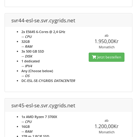
svr44-esl-se.svr.cygrids.net
2x E5645 6-Cores @ 2,4 GHz
ab
-- CPU
1.950,00Kr
32GB
-- RAM
Monatlich
3x 500 GB SSD
-- DISK
Jetzt bestellen
1 dedicated
-- IPV4
Any (Choose below)
-- OS
DC-ESL-SE-CYGRIDS
DATACENTER
svr45-esl-se.svr.cygrids.net
1x AMD Ryzen 7 3700X
ab
-- CPU
1.200,00Kr
16GB
-- RAM
Monatlich
1TB m.2 PCIE SSD