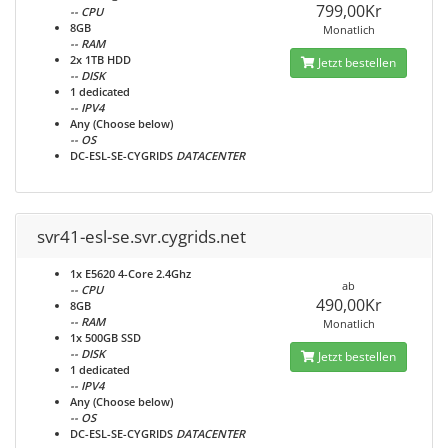
799,00Kr
-- CPU
8GB
Monatlich
-- RAM
2x 1TB HDD
Jetzt bestellen
-- DISK
1 dedicated
-- IPV4
Any (Choose below)
-- OS
DC-ESL-SE-CYGRIDS
DATACENTER
svr41-esl-se.svr.cygrids.net
1x E5620 4-Core 2.4Ghz
ab
-- CPU
490,00Kr
8GB
-- RAM
Monatlich
1x 500GB SSD
-- DISK
Jetzt bestellen
1 dedicated
-- IPV4
Any (Choose below)
-- OS
DC-ESL-SE-CYGRIDS
DATACENTER