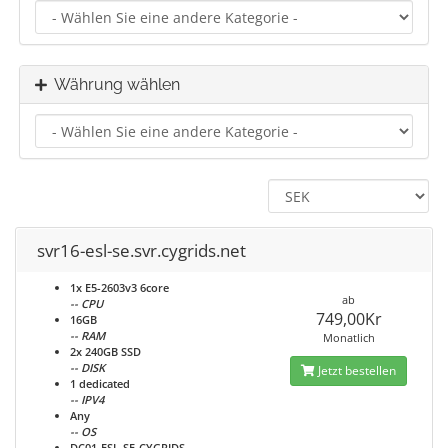
Währung wählen
svr16-esl-se.svr.cygrids.net
1x E5-2603v3 6core
ab
-- CPU
749,00Kr
16GB
-- RAM
Monatlich
2x 240GB SSD
-- DISK
Jetzt bestellen
1 dedicated
-- IPV4
Any
-- OS
DC01-ESL-SE-CYGRIDS